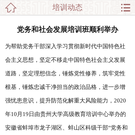


培训动态

网站首页

分
党政干部培训
党务和社会发展培训班顺利举办
类
企业培训
为帮助党务干部深入学习贯彻新时代中国特色社
新闻动态
会主义思想，坚定不移走中国特色社会主义发展
师资介绍
道路，坚定理想信念，锤炼党性修养，筑牢党性
培训集锦
根基，锤炼忠诚干净担当的政治品格，进一步增
中心介绍
强忧患意识，提升防范化解重大风险能力
，
2020
年10月19日由贵州大学高级教育培训中心举办的
联系我们
安徽省蚌埠市龙子湖区、蚌山区科级干部“党务和