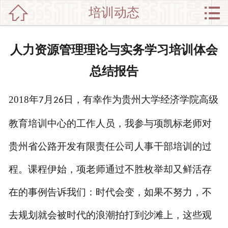


培训动态

网站首页

分
党政干部培训
人力资源管理理论与实务学习培训体会
类
企业培训
总结报告
新闻动态
2018
年
月
日，有幸作为贵州大学经济学院高级
7
26
师资介绍
教育培训中心的工作人员，我参与项凯标老师对
培训集锦
贵州省公路开发有限责任公司人事干部培训的过
中心介绍
程。课程伊始，项老师通过不胜枚举却又鲜活存
在的事例告诉我们：时代会变，如果不努力，不
联系我们
去规划就会被时代的浪潮拍打到沙滩上，这些观