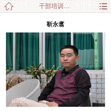


干部培训师资

网站首页

分
党政干部培训
靳永翥
类
企业培训
新闻动态
师资介绍
培训集锦
中心介绍
联系我们