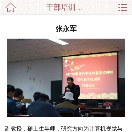


干部培训师资

网站首页

分
党政干部培训
张永军
类
企业培训
新闻动态
师资介绍
培训集锦
中心介绍
联系我们
副教授，硕士生导师，研究方向为计算机视觉与