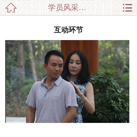


学员风采特写

网站首页

分
党政干部培训
互动环节
类
企业培训
新闻动态
师资介绍
培训集锦
中心介绍
联系我们