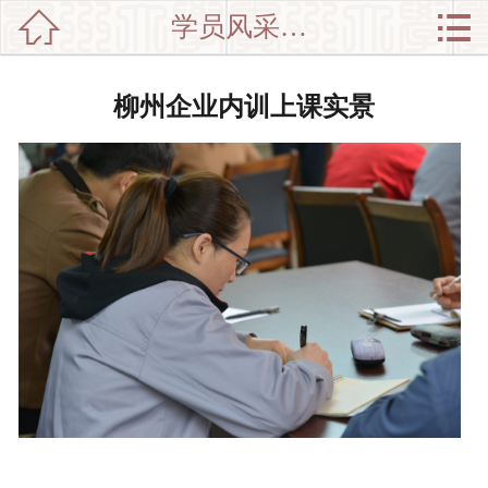


学员风采特写

网站首页

分
党政干部培训
柳州企业内训上课实景
类
企业培训
新闻动态
师资介绍
培训集锦
中心介绍
联系我们