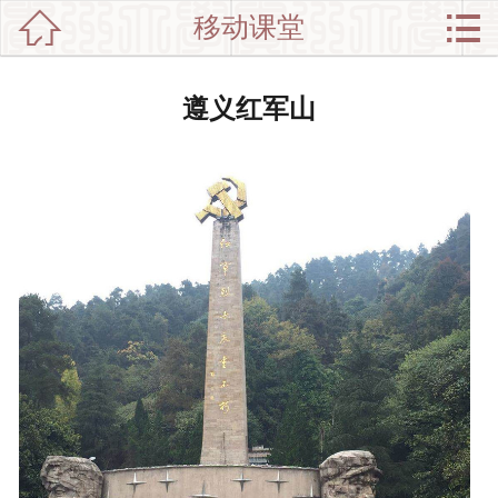


移动课堂

网站首页

分
党政干部培训
遵义红军山
类
企业培训
新闻动态
师资介绍
培训集锦
中心介绍
联系我们